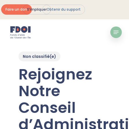
Skip
Faire un don
S’impliquer
Obtenir du support
to
Ferme
main
le
content
Menu
menu
Non classifié(e)
Rejoignez
Notre
Conseil
d’Administrati