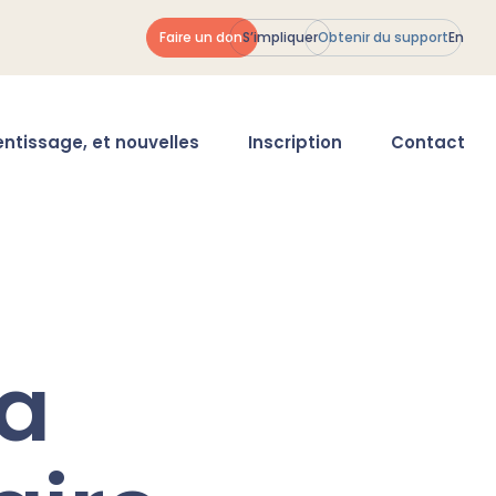
Faire un don
S’impliquer
Obtenir du support
En
entissage, et nouvelles
Inscription
Contact
la