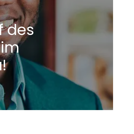
f des
rim
!