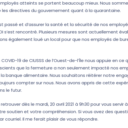
employés atteints se portent beaucoup mieux. Nous somme
 les directives du gouvernement quant à la quarantaine.
st passé et d’assurer la santé et la sécurité de nos employ
DOI s’est rencontré. Plusieurs mesures sont actuellement é
vons également loué un local pour que nos employés de bur
 COVID-19 de CIUSSS de l’Ouest-de-l’Île nous appuie en ce q
nscients que la fermeture a non seulement impacté nos em
la banque alimentaire. Nous souhaitons réitérer notre eng
toujours compter sur nous. Nous avons appris de cette expér
s le futur.
etrouver dès le mardi, 20 avril 2021 à 9h30 pour vous servir 
re soutien et votre compréhension. Si vous avez des questi
 courriel. Il me ferait plaisir de vous répondre.