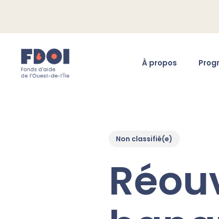
Skip
to
main
content
Prog
À propos
Non classifié(e)
Réouv