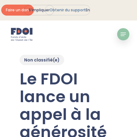
Skip
Faire un don
S’impliquer
Obtenir du support
En
to
Ferme
main
le
content
Menu
menu
Non classifié(e)
Le FDOI
lance un
appel à la
générosité